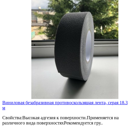
Виниловая безабразивная противоскользящая лента, серая 18.3
м
Свойства:Высокая адгезия к поверхности.Применяется на
различного вида поверхностяхРекомендуется гру..