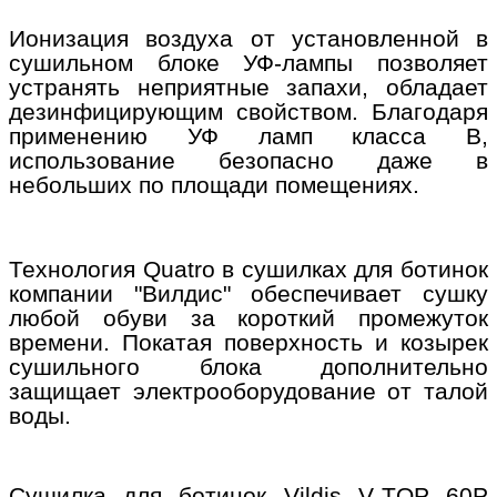
Ионизация воздуха от установленной в
сушильном блоке УФ-лампы позволяет
устранять неприятные запахи, обладает
дезинфицирующим свойством. Благодаря
применению УФ ламп класса
B
,
использование безопасно даже в
небольших по площади помещениях.
Технология
Quatro
в сушилках для ботинок
компании "Вилдис" обеспечивает сушку
любой обуви за короткий промежуток
времени. Покатая поверхность и козырек
сушильного блока дополнительно
защищает электрооборудование от талой
воды.
Сушилка для ботинок
Vildis
V
-
TOP
60
P